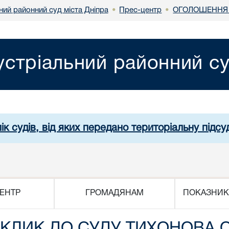
ний районний суд міста Дніпра
Прес-центр
ОГОЛОШЕННЯ 
•
•
устріальний районний су
ік судів, від яких передано територіальну підсуд
ЕНТР
ГРОМАДЯНАМ
ПОКАЗНИК
КЛИК ДО СУДУ ТИХОНОВА 