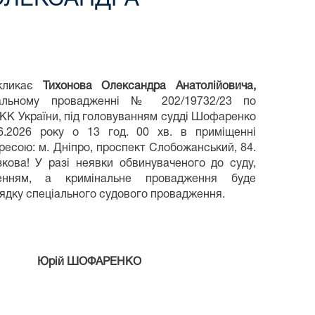
икликає
Тихонова Олександра Анатолійовича,
інальному провадженні № 202/19732/23 по
1 КК України, під головуванням судді Шофаренко
6.2026 року о 13 год. 00 хв. в приміщенні
дресою: м. Дніпро, проспект Слобожанський, 84.
кова! У разі неявки обвинуваченого до суду,
енням, а кримінальне провадження буде
рядку спеціального судового провадження.
ФАРЕНКО