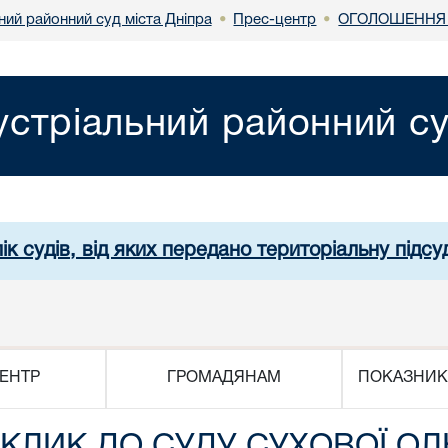
ний районний суд міста Дніпра
Прес-центр
ОГОЛОШЕННЯ 
•
•
устріальний районний су
ік судів, від яких передано територіальну підсуд
ЕНТР
ГРОМАДЯНАМ
ПОКАЗНИК
ЛИК ДО СУДУ СУХОВОЇ ОЛ