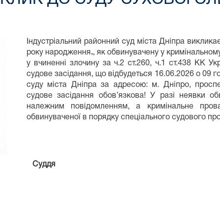
Індустріальний районний суд міста Дніпра виклика
року народження
.
, як обвинувачену у кримінально
у вчиненні злочину за ч.2 ст.260, ч.1 ст.438 КК У
судове засідання, що відбудеться 16.06.2026 о 09 г
суду міста Дніпра за адресою: м. Дніпро, просп
судове засідання обов’язкова! У разі неявки о
належним повідомленням, а кримінальне прова
обвинуваченої в порядку спеціального судового пр
Суддя Волоши