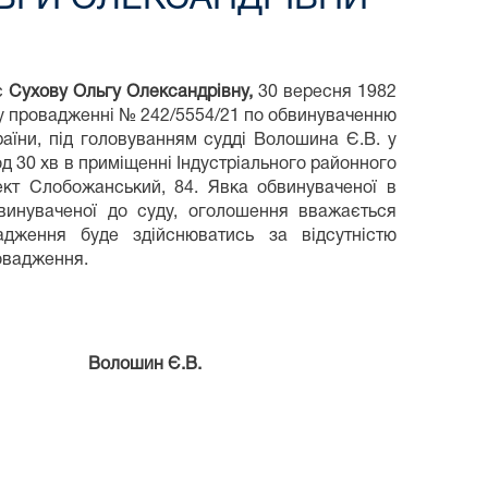
є
Сухову Ольгу Олександрівну,
30 вересня 1982
му провадженні № 242/5554/21 по обвинуваченню
країни, під головуванням судді Волошина Є.В. у
од 30 хв в приміщенні Індустріального районного
ект Слобожанський, 84. Явка обвинуваченої в
бвинуваченої до суду, оголошення вважається
дження буде здійснюватись за відсутністю
овадження.
н Є.В.