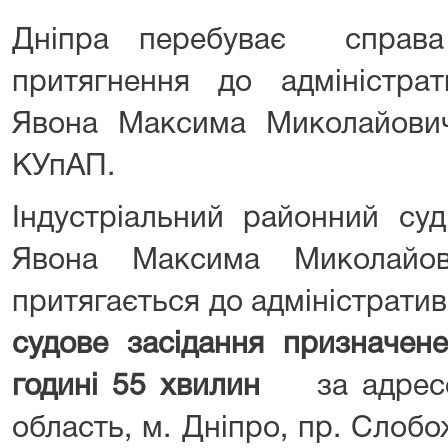
Дніпра перебуває справ
притягнення до адміністрати
Явона Максима Миколайови
КУпАП.
Індустріальний районний су
Явона Максима Миколайов
притягається до адміністрати
судове засідання призначен
годині 55 хвилин
за адресо
область, м. Дніпро, пр. Слобож