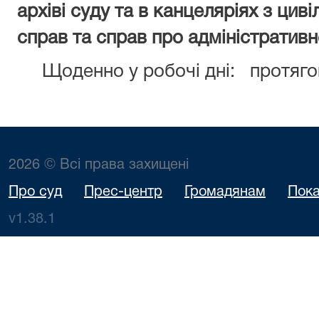
архіві суду та в канцеляріях з цив
справ та справ про адміністратив
Щоденно у робочі дні: протягом
2026 © Всі права захищені
Про суд
Прес-центр
Громадянам
Пока
v1.38.1