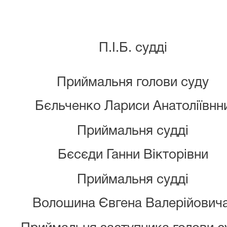
П.І.Б. судді
Приймальня голови суду
Бєльченко Лариси Анатоліївнн
Приймальня судді
Бєсєди Ганни Вікторівни
Приймальня судді
Волошина Євгена Валерійович