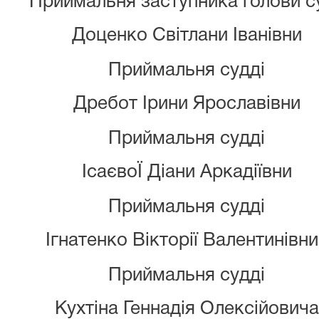
Приймальня заступника голови с
Доценко Світлани Іванівни
Приймальня судді
Дребот Ірини Ярославівни
Приймальня судді
ІсаєвоЇ Діани Аркадіївни
Приймальня судді
Ігнатенко Вікторії Валентинівн
Приймальня судді
Кухтіна Геннадія Олексійовича