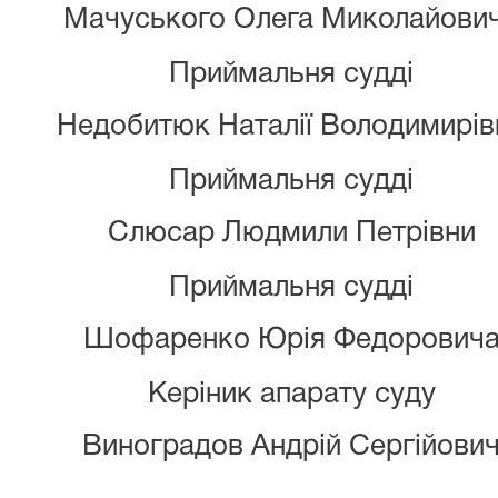
Мачуського Олега Миколайови
Приймальня судді
Недобитюк Наталії Володимирів
Приймальня судді
Слюсар Людмили Петрівни
Приймальня судді
Шофаренко Юрія Федорович
Керіник апарату суду
Виноградов Андрій Сергійови