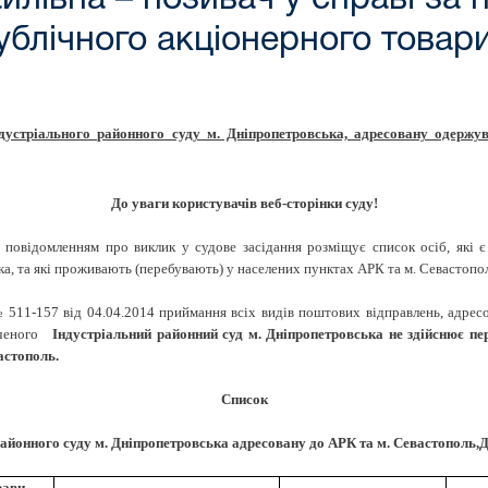
ублічного акціонерного товар
ндустріального районного суду м. Дніпропетровська, адресовану одерж
До уваги користувачів веб-сторінки суду!
омленням про виклик у судове засідання розміщує список осіб, які є 
а, та які проживають (перебувають) у населених пунктах АРК та м. Севастопол
511-157 від 04.04.2014 приймання всіх видів поштових відправлень, адрес
наченого
Індустріальний районний суд м. Дніпропетровська не здійснює п
астополь.
Список
йонного суду м. Дніпропетровська адресовану до АРК та м. Севастополь,Д
рави