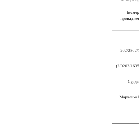
(номе
провадже
202/
2802
/
(2/0202/
163
C
уддя
Марченко