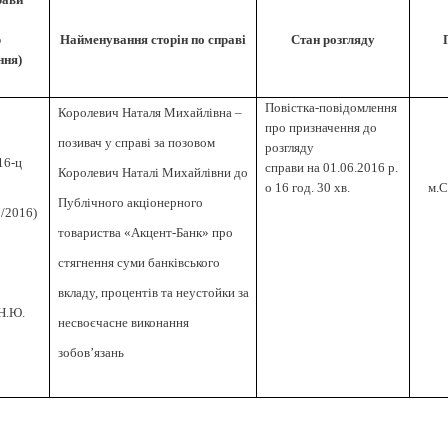
р
Найменування сторін по справі
Стан розгляду
ння)
Повістка-повідомлення
Королевич Наталя Михайл
івна
–
про призначення до
позивач
у справі за позовом
розгляду
1
6
-ц
справи на
01
.0
6
.2016 р.
Королевич Наталі Михайлівни до
о
16
год.
3
0 хв.
м.
Публічного акціонерного
5
/2016)
товариства «Акцент-Банк» про
стягнення суми банківського
вкладу, процентів та неустойки за
Н.Ю.
несвоєчасне виконання
зобов’язань