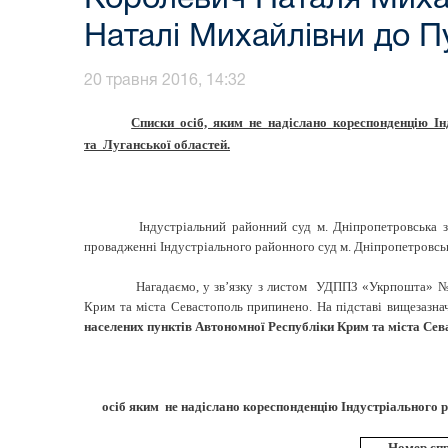
Наталі Михайлівни до П
20 травня 2016, 14:32
Списки осіб, яким не надіслано кореспонденцію І
та Луганської областей.
Індустріальний районний суд м. Дніпропетровська з повід
провадженні Індустріального районного суд м. Дніпропетровськ
Нагадаємо, у зв’язку з листом УДППЗ «Укрпошта» № 
Крим та міста Севастополь припинено. На підставі вищезаз
населених пунктів Автономної Республіки Крим та міста Сев
осіб яким не надіслано кореспонденцію Індустріального ра
Номер сп