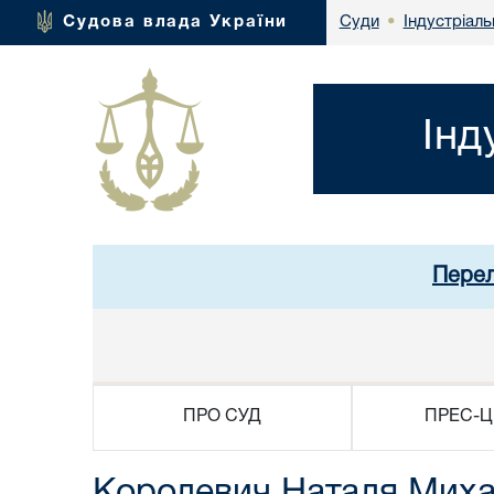
Індустріаль
Судова влада України
Суди
•
Інд
Перел
ПРО СУД
ПРЕС-Ц
Королевич Наталя Михай