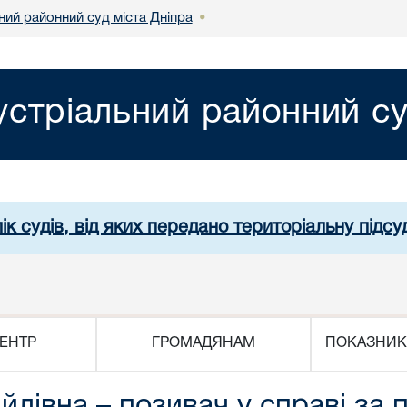
ний районний суд міста Дніпра
•
устріальний районний су
ік судів, від яких передано територіальну підсуд
ЕНТР
ГРОМАДЯНАМ
ПОКАЗНИК
лівна – позивач у справі за