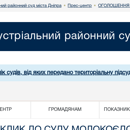
ний районний суд міста Дніпра
Прес-центр
ОГОЛОШЕННЯ 
•
•
устріальний районний су
ік судів, від яких передано територіальну підсуд
ЕНТР
ГРОМАДЯНАМ
ПОКАЗНИК
КЛИК ДО СУДУ МОЛОКОЄД