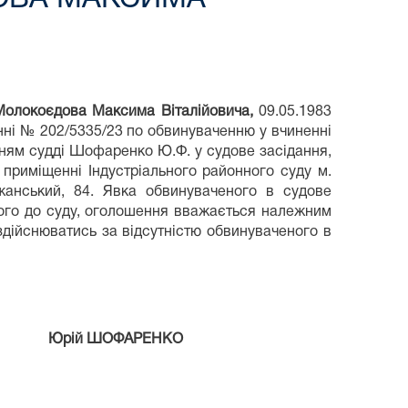
Молокоєдова Максима Віталійовича,
09.05.1983
нні № 202/5335/23 по обвинуваченню у вчиненні
анням судді Шофаренко Ю.Ф. у судове засідання,
в приміщенні Індустріального районного суду м.
жанський, 84. Явка обвинуваченого в судове
ного до суду, оголошення вважається належним
дійснюватись за відсутністю обвинуваченого в
ФАРЕНКО