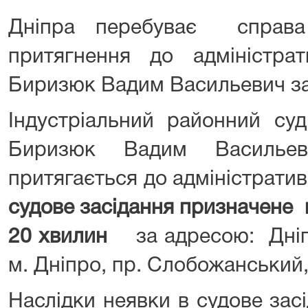
Дніпра перебуває справ
притягнення до адміністрати
Биризюк Вадим Васильевич за 
Індустріальний районний су
Биризюк Вадим Васильев
притягається до адміністрати
судове засідання призначене н
20 хвилин
за адресою: Дніп
м. Дніпро, пр. Слобожанський, б
Наслідки неявки в судове зас