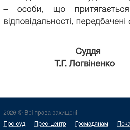
– особи, що притягається
відповідальності, передбачені
Су
Т.Г. Логвіненко
2026 © Всі права захищені
Про суд
Прес-центр
Громадянам
Пока