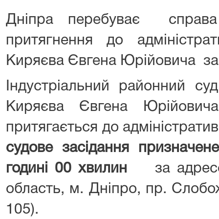
Дніпра перебуває справ
притягнення до адміністрати
Киряєва Євгена Юрійовича за ч
Індустріальний районний су
Киряєва Євгена Юрійови
притягається до адміністрати
судове засідання призначен
годині 00 хвилин
за адресо
область, м. Дніпро, пр. Слобож
105).