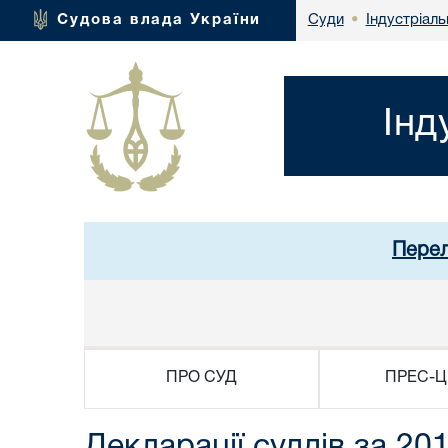
Індустріаль
Судова влада України
Суди
•
Інд
Перел
ПРО СУД
ПРЕС-Ц
Декларації суддів за 201