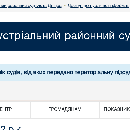
ний районний суд міста Дніпра
Доступ до публічної інформаці
•
устріальний районний су
ік судів, від яких передано територіальну підсуд
ЕНТР
ГРОМАДЯНАМ
ПОКАЗНИК
2 рік